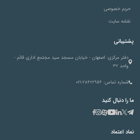
حریم خصوصی
نقشه سایت
پشتیبانی
دفتر مرکزی: اصفهان - خیابان مسجد سید مجتمع اداری قائم -
واحد 32
شماره تماس: 28422954-021
ما را دنبال کنید
نماد اعتماد