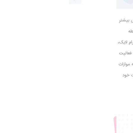
 بیشتر
طه
م لایک،
Social Si) نامیده می شود. فعالیت
 موازات
ت خود