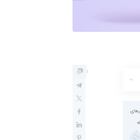
1
رهای
ه